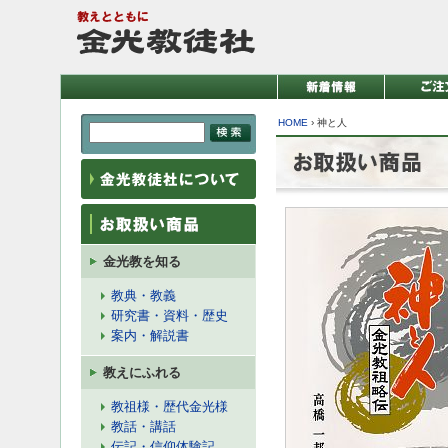
HOME
›
神と人
金光教を知る
教典・教義
研究書・資料・歴史
案内・解説書
教えにふれる
教祖様・歴代金光様
教話・講話
伝記・信仰体験記