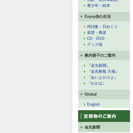
青少年・絵本
Enjoy信心生活
拝詞集・日めくり
楽譜・典楽
CD・DVD
グッズ他
教内冊子のご案内
『金光新聞』
『金光教報 天地』
『あいよかけよ』
『わかば』
Global
English
金光新聞